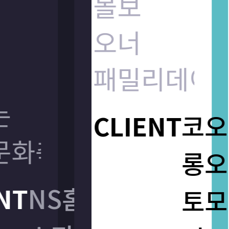
볼보
볼보
오너
오너
패밀리데이
패밀리데이
CLIENT
CLIENT
코오
코오
화축제
화축제
롱오
롱오
NT
NT
NS홈
NS홈
토모
토모