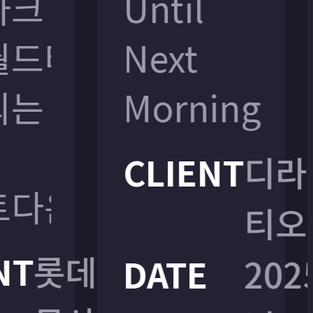
크
크
Until
Until
드타워에서
드타워에서
Next
Next
는
는
Morning
Morning
CLIENT
CLIENT
디라
디라
다운
다운
티오
티오
T
T
롯데
롯데
DATE
DATE
2025
2025